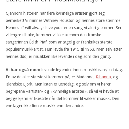
Gjennom historien har flere kvinnelige artister gjort seg
bemerket! Vi minnes Withney Houston og hennes store stemme.
Hennes «I will always love you» er en sang vi aldri glemmer. Ser
vi lengre tilbake, kommer vi ikke utenom den franske
sangerinnen Édith Piaf, som antagelig er Frankrikes største
populærmusikkartist. Hun levde fra 1915 til 1963, men selv etter
hennes død, er musikken like levende i dag som den gang.
Vi har også noen
levende legender innen musikkbransjen i dag.
En av de aller største vi kommer på, er Madonna,
Rihanna
, og
islandske Björk. Men listen er uendelig, og selv om vi hører
begrepene «artister» og «kvinnelige artister», så vil vi hevde at
begge kjønn er likestilte når det kommer til vakker musikk. Den
ene lager ikke finere musikk enn den andre.
Copyright © 2026 Ladyfest