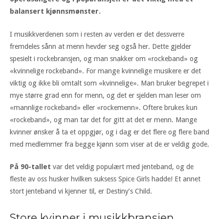
balansert kjønnsmønster.
I musikkverdenen som i resten av verden er det dessverre
fremdeles sånn at menn hevder seg også her. Dette gjelder
spesielt i rockebransjen, og man snakker om «rockeband» og
«kvinnelige rockeband». For mange kvinnelige musikere er det
viktig og ikke bli omtalt som «kvinnelige». Man bruker begrepet i
mye større grad enn for menn, og det er sjelden man leser om
«mannlige rockeband» eller «rockemenn». Oftere brukes kun
«rockeband», og man tar det for gitt at det er menn. Mange
kvinner ønsker å ta et oppgjør, og i dag er det flere og flere band
med medlemmer fra begge kjønn som viser at de er veldig gode.
På 90-tallet
var det veldig populært med jenteband, og de
fleste av oss husker hvilken suksess Spice Girls hadde! Et annet
stort jenteband vi kjenner til, er Destiny’s Child.
Store kvinner i musikkbransjen